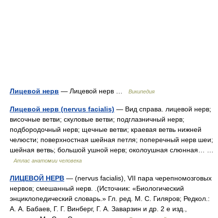
Лицевой нерв
— Лицевой нерв …
Википедия
Лицевой нерв (nervus facialis)
— Вид справа. лицевой нерв;
височные ветви; скуловые ветви; подглазничный нерв;
подбородочный нерв; щечные ветви; краевая ветвь нижней
челюсти; поверхностная шейная петля; поперечный нерв шеи;
шейная ветвь; большой ушной нерв; околоушная слюнная… …
Атлас анатомии человека
ЛИЦЕВОЙ НЕРВ
— (nervus facialis), VII пара черепномозговых
нервов; смешанный нерв. .(Источник: «Биологический
энциклопедический словарь.» Гл. ред. М. С. Гиляров; Редкол.:
А. А. Бабаев, Г. Г. Винберг, Г. А. Заварзин и др. 2 е изд.,