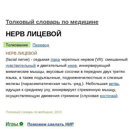
Толковый словарь по медицине
НЕРВ ЛИЦЕВОЙ
Толкование
Перевод
НЕРВ ЛИЦЕВОЙ
(facial nerve) - седьмая
пара
черепных нервов (VII): смешанный
чувствительный
и двигательный
нерв
, иннервирующий
мимические мышцы, вкусовые сосочки в передних двух третях
языка, а также подъязычные, поднижнечелюстные и слезные
железы (парасимпатическая часть -ред.). Небольшая
ветвь
,
идущая к среднему уху, иннервирует стременную мышцу,
осуществляющую движения стремени (слуховая
косточка
).
Толковый словарь по медицине
.
2013
.
Игры ⚽
Поможем сделать НИР