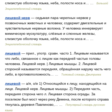
слизистую оболочку языка, неба, полости носа и… …
Большой
Энциклопедический словарь
лицевой нерв
— седьмая пара черепных нервов у
позвоночных животных и человека; содержит двигательные и
чувствительные нервные волокна. У человека иннервирует
мимическую мускулатуру, слёзные и слюнные железы,
слизистую оболочку языка, нёба, полости носа и… …
Энциклопедический словарь
лицевой
— прил., употр. сравн. часто 1. Лицевым называется
что либо, связанное с лицом как передней частью головы
человека. Лицевой нерв. | Лицевые мышцы. 2. Лицевой
стороной называется передняя, обращённая наружу часть чего
либо, в противоположность… …
Толковый словарь Дмитриева
лицевой
— а/я, о/е 1) Относящийся к лицу, находящийся на
лице. Лицевой нерв. Лицевые мышцы. 2) Передняя часть,
передняя сторона чего л. Лицевая сторона ограды. За
поселком был мост через реку Демена, после которого справа
тянулась деревня Павлиново,… …
Популярный словарь русского
языка