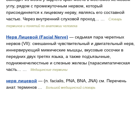
углу, рядом с промежуточным нервом, который
присоединяется к лицевому нерву, являясь его составной
частью. Через внутренний слуховой проход… …
Словарь
терминов и понятий по анатомии человека
Нерв Лицевой (Facial Nerve)
— седьмая пара черепных
нервов (VII): смешанный чувствительный и двигательный нерв,
иннервирующий мимические мышцы, вкусовые сосочки в
передних двух третях языка, а также подъязычные,
поднижнечелюстные и слезные железы (парасимпатическая
часть… …
Медицинские термины
нерв лицевой
— (n. facialis, PNA, BNA, JNA) см. Перечень
анат. терминов …
Большой медицинский словарь